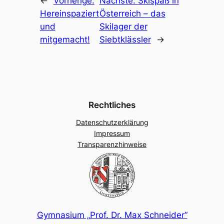
←
Vorherige:
Nächste:
Skispaß in
Hereinspaziert
Österreich – das
und
Skilager der
mitgemacht!
Siebtklässler
→
Rechtliches
Datenschutzerklärung
Impressum
Transparenzhinweise
Gymnasium „Prof. Dr. Max Schneider“